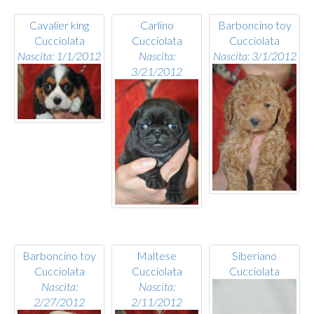
Cavalier king
Carlino
Barboncino toy
Cucciolata
Cucciolata
Cucciolata
Nascita: 1/1/2012
Nascita:
Nascita: 3/1/2012
3/21/2012
Barboncino toy
Maltese
Siberiano
Cucciolata
Cucciolata
Cucciolata
Nascita:
Nascita:
2/27/2012
2/11/2012