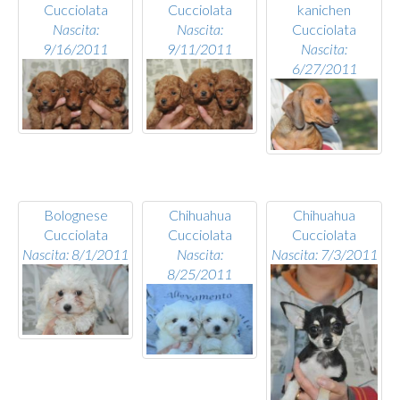
Cucciolata
Cucciolata
kanichen
Nascita:
Nascita:
Cucciolata
9/16/2011
9/11/2011
Nascita:
6/27/2011
Bolognese
Chihuahua
Chihuahua
Cucciolata
Cucciolata
Cucciolata
Nascita: 8/1/2011
Nascita:
Nascita: 7/3/2011
8/25/2011