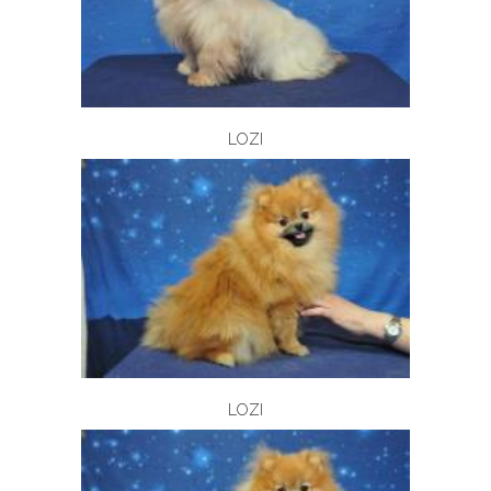
LOZI
LOZI