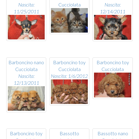
Nascita:
Cucciolata
Nascita:
11/25/2011
12/14/2011
Barboncino nano
Barboncino toy
Barboncino toy
Cucciolata
Cucciolata
Cucciolata
Nascita:
Nascita: 1/6/2012
12/13/2011
Barboncino toy
Bassotto
Bassotto nano