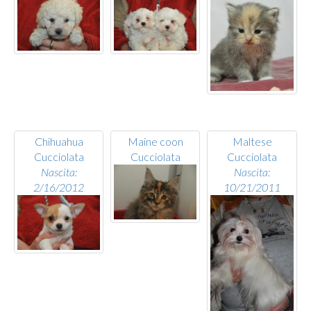
Chihuahua
Maine coon
Maltese
Cucciolata
Cucciolata
Cucciolata
Nascita:
Nascita:
2/16/2012
10/21/2011