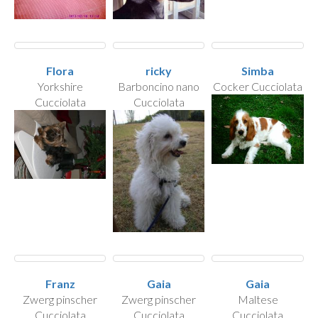
Flora
ricky
Simba
Yorkshire
Barboncino nano
Cocker Cucciolata
Cucciolata
Cucciolata
Franz
Gaia
Gaia
Zwerg pinscher
Zwerg pinscher
Maltese
Cucciolata
Cucciolata
Cucciolata