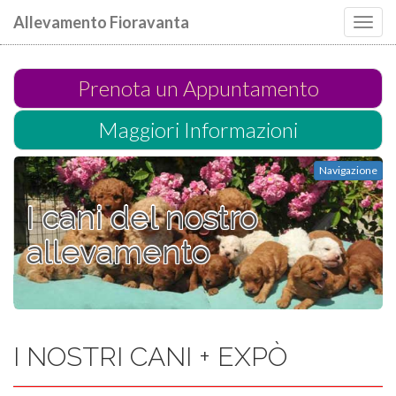
Allevamento Fioravanta
Toggl
navig
Prenota un Appuntamento
Maggiori Informazioni
Navigazione
I cani del nostro
allevamento
I NOSTRI CANI + EXPÒ