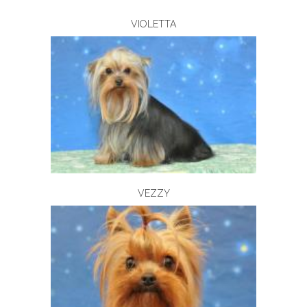
VIOLETTA
VEZZY