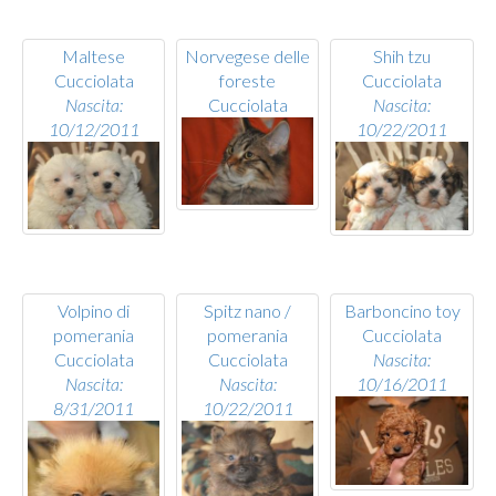
Maltese
Norvegese delle
Shih tzu
Cucciolata
foreste
Cucciolata
Nascita:
Cucciolata
Nascita:
10/12/2011
10/22/2011
Volpino di
Spitz nano /
Barboncino toy
pomerania
pomerania
Cucciolata
Cucciolata
Cucciolata
Nascita:
Nascita:
Nascita:
10/16/2011
8/31/2011
10/22/2011