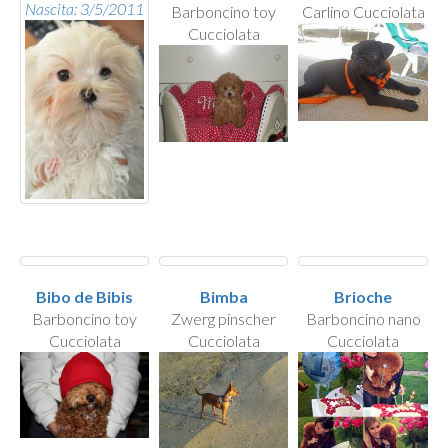
Nascita: 3/5/2011
Barboncino toy
Carlino Cucciolata
Cucciolata
Bibo de Bibis
Bimba
Brioche
Barboncino toy
Zwerg pinscher
Barboncino nano
Cucciolata
Cucciolata
Cucciolata