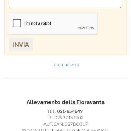
INVIA
Torna indietro
Allevamento della Fioravanta
TEL.
051-854649
P.I. 02937151203
AUT. SAN. 037BO017
© 2015 TUTTI I DIRITTI SONO RISERVATI