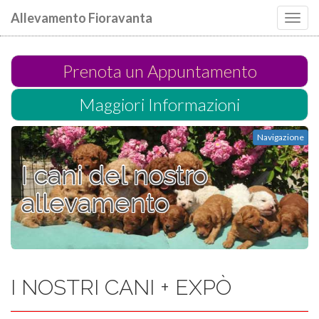
Allevamento Fioravanta
Toggl
navig
Prenota un Appuntamento
Maggiori Informazioni
Navigazione
I cani del nostro
allevamento
I NOSTRI CANI + EXPÒ