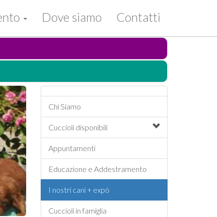
mento
Dove siamo
Contatti
Chi Siamo
Cuccioli
disponibili
Appuntamenti
Educazione e Addestramento
I nostri cani + expò
Cuccioli in famiglia