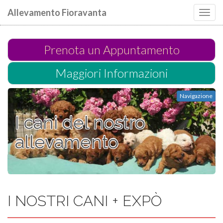
Allevamento Fioravanta
Toggl
navig
Prenota un Appuntamento
Maggiori Informazioni
Navigazione
I cani del nostro
allevamento
I NOSTRI CANI + EXPÒ