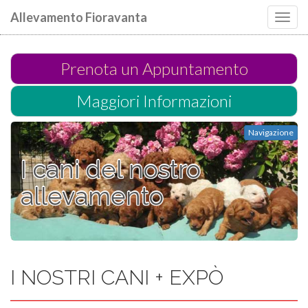
Allevamento Fioravanta
Toggl
navig
Prenota un Appuntamento
Maggiori Informazioni
Navigazione
I cani del nostro
allevamento
I NOSTRI CANI + EXPÒ