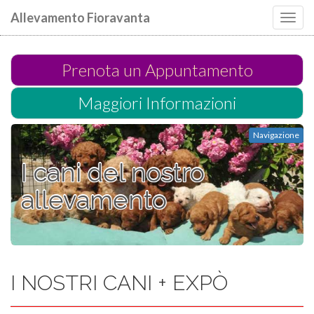
Allevamento Fioravanta
Toggl
navig
Prenota un Appuntamento
Maggiori Informazioni
Navigazione
I cani del nostro
allevamento
I NOSTRI CANI + EXPÒ