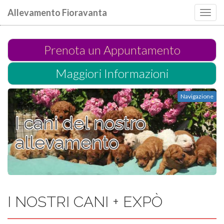
Allevamento Fioravanta
Toggl
navig
Prenota un Appuntamento
Maggiori Informazioni
Navigazione
I cani del nostro
allevamento
I NOSTRI CANI + EXPÒ