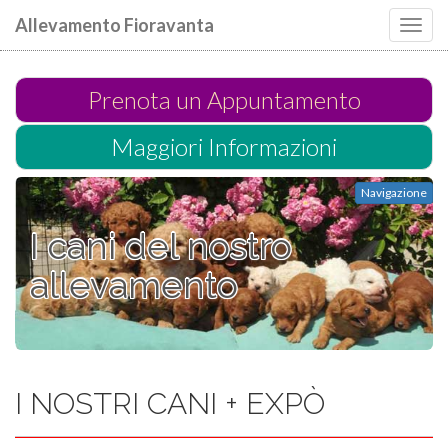
Allevamento Fioravanta
Toggl
navig
Prenota un Appuntamento
Maggiori Informazioni
Navigazione
I cani del nostro
allevamento
I NOSTRI CANI + EXPÒ