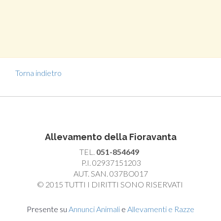
Torna indietro
Allevamento della Fioravanta
TEL.
051-854649
P.I. 02937151203
AUT. SAN. 037BO017
© 2015 TUTTI I DIRITTI SONO RISERVATI
Presente su
Annunci Animali
e
Allevamenti e Razze