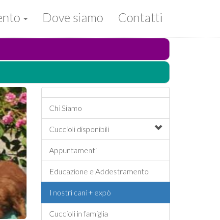
mento
Dove siamo
Contatti
Chi Siamo
Cuccioli
disponibili
Appuntamenti
Educazione e Addestramento
I nostri cani + expò
Cuccioli in famiglia