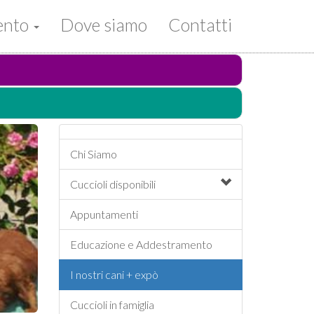
mento
Dove siamo
Contatti
Chi Siamo
Cuccioli
disponibili
Appuntamenti
Educazione e Addestramento
I nostri cani + expò
Cuccioli in famiglia