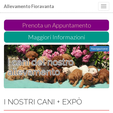
Allevamento Fioravanta
Toggl
navig
Prenota un Appuntamento
Maggiori Informazioni
Navigazione
I cani del nostro
allevamento
I NOSTRI CANI + EXPÒ