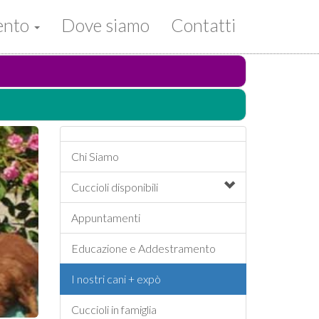
mento
Dove siamo
Contatti
Chi Siamo
Cuccioli
disponibili
Appuntamenti
Educazione e Addestramento
I nostri cani + expò
Cuccioli in famiglia