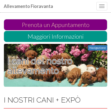
Allevamento Fioravanta
Toggl
navig
Prenota un Appuntamento
Maggiori Informazioni
Navigazione
I cani del nostro
allevamento
I NOSTRI CANI + EXPÒ