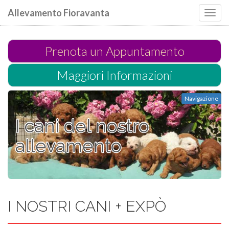
Allevamento Fioravanta
Toggl
navig
Prenota un Appuntamento
Maggiori Informazioni
Navigazione
I cani del nostro
allevamento
I NOSTRI CANI + EXPÒ