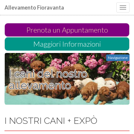
Allevamento Fioravanta
Toggl
navig
Prenota un Appuntamento
Maggiori Informazioni
Navigazione
I cani del nostro
allevamento
I NOSTRI CANI + EXPÒ