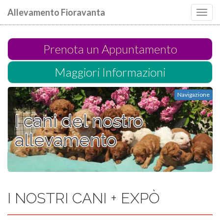
Allevamento Fioravanta
Toggl
navig
Prenota un Appuntamento
Maggiori Informazioni
Navigazione
I cani del nostro
allevamento
I NOSTRI CANI + EXPÒ