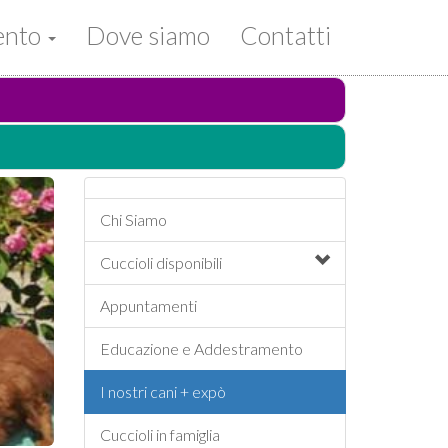
mento
Dove siamo
Contatti
Chi Siamo
Cuccioli
disponibili
Appuntamenti
Educazione e Addestramento
I nostri cani + expò
Cuccioli in famiglia