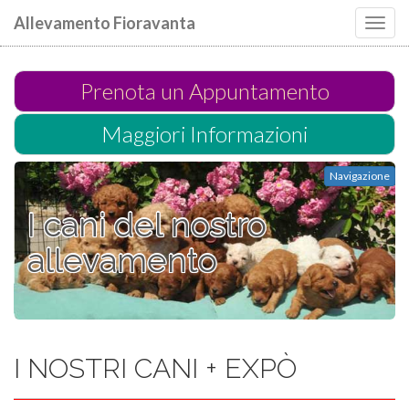
Allevamento Fioravanta
Toggl
navig
Prenota un Appuntamento
Maggiori Informazioni
Navigazione
I cani del nostro
allevamento
I NOSTRI CANI + EXPÒ