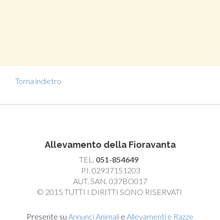
Torna indietro
Allevamento della Fioravanta
TEL.
051-854649
P.I. 02937151203
AUT. SAN. 037BO017
© 2015 TUTTI I DIRITTI SONO RISERVATI
Presente su
Annunci Animali
e
Allevamenti e Razze