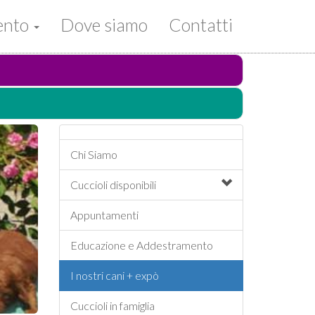
mento
Dove siamo
Contatti
Chi Siamo
Cuccioli
disponibili
Appuntamenti
Educazione e Addestramento
I nostri cani + expò
Cuccioli in famiglia