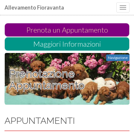
Allevamento Fioravanta
Toggl
navig
Prenota un Appuntamento
Maggiori Informazioni
Navigazione
Prenotazione
Appuntamento
APPUNTAMENTI